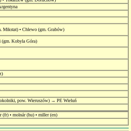
Argentyna
. Mikstat) • Chlewo (gm. Grabów)
i (gm. Kobyla Góra)
z)
okolniki, pow. Wieruszów) → PE Wieluń
(fr) • molnár (hu) • miller (en)