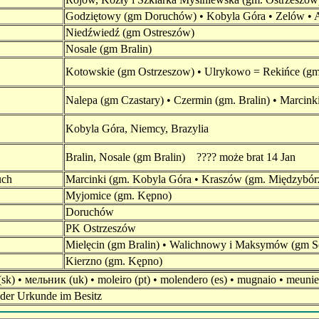
Godziętowy (gm Doruchów) • Kobyla Góra • Zelów • 
Niedźwiedź (gm Ostreszów)
Nosale (gm Bralin)
Kotowskie (gm Ostrzeszow) • Ulrykowo = Rekińce (gm
Nalepa (gm Czastary) • Czermin (gm. Bralin) • Marcink
Kobyla Góra, Niemcy, Brazylia
Bralin, Nosale (gm Bralin) ???? może brat 14 Jan
uch
Marcinki
(gm. Kobyla Góra
• Kraszów (gm. Międzybór
Myjomice (gm. Kępno)
Doruchów
PK Ostrzeszów
Mielęcin (gm Bralin) • Walichnowy i Maksymów (gm S
Kierzno (gm. Kępno)
(sk) • мельник (uk) • moleiro (pt) • molendero (es) • mugnaio • meunier 
e der Urkunde im Besitz