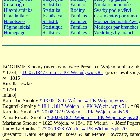
Ĉefa paĝo
Statistiko
Familioj
Nuptaro laubranĉe
Hlavní stránka
Statistika
Rodiny
Svatby podle větví
P
age initiale
Estatística
Famílias
Casamentos por ramo
Hauptseite
Statistik
Familien
Hochzeiten nach Zwei
Página inicial
Statistique
Familles
Mariages par branches
Homepage
Statistics
Families
Weddings by branc
h
BOGUMIŁ Smolny (młynarz na rzece Prosna en Wójcin, gmina Łubnic
* 1783, †
10.02.1847 Gola → PE Wieluń, wpis 85
(pozostawił żonę, 
∞ ~1815
Rozalia Jeszke
* 1794
infanoj:
Karol Jan Smolny
* 13.06.1816 Wójcin → PK Wójcin, wpis 21
Bogumił Smolny
* 18.11.1817 Wójcin → PK Wójcin, wpis 51
, † 09
Karolina Smolna
* 20.08.1819 Wójcin → PK Wójcin, wpis 28
Anna Rozalia Smolna
* 30.03.1821 Wójcin → PK Wójcin, wpis 20
Marianna Smolna * 1823 Wójcin, ∞ 1841 PE Wieluń → Józef Pogorz
Ludwika Smolna *
27.06.1828 Wójcin → PE Wieluń, wpis 20
(atestantoj: Karol Neugebauer - kowal & Jan Mencel - owczarz, bapto
syn