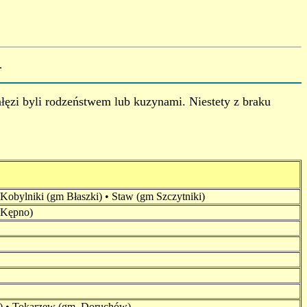
.
łęzi byli rodzeństwem lub kuzynami. Niestety z braku
 Kobylniki (gm Błaszki) • Staw (gm Szczytniki)
. Kępno)
w) • Tokarzew (gm. Doruchów)