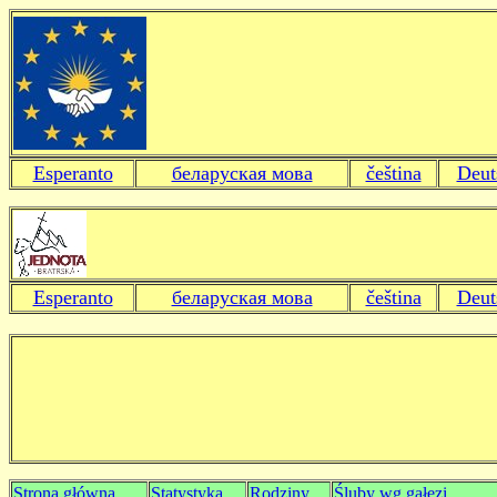
Esperanto
беларуская мова
čeština
Deut
Esperanto
беларуская мова
čeština
Deut
Strona główna
Statystyka
Rodziny
Śluby wg gałęzi