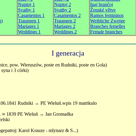
Nuptoj 1
Nuptoj 2
Inaj branĉoj
Svatby 1
Svatby 2
Ženské větve
Casamentos 1
Casamentos 2
Ramos femininos
g)
Traungen 1
Traungen 2
Weibliche Zweige
Mariages 1
Mariages 2
Branches femelles
Weddings 1
Weddings 2
Female branches
I generacja
e, pow. Wieruszów, poste en Rudniki, poste en Gola)
syna i 3 córki)
.06.1841 Rudniki → PE Wieluń.wpis 19 matrikulo
, ∞ 1839 PE Wieluń → Jan Gromadka
elski
gepatroj: Karol Krauze - mlynarz & S...)