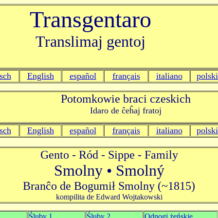
Transgentaro
Translimaj gentoj
sch
English
español
français
italiano
polski
Potomkowie braci czeskich
Idaro de ĉeĥaj fratoj
sch
English
español
français
italiano
polski
Gento - Ród - Sippe - Family
Smolny • Smolný
Branĉo de Bogumił Smolny (~1815)
kompilita de Edward Wojtakowski
Śluby 1
Śluby 2
Odnogi żeńskie