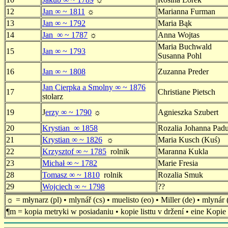
12
Jan ∞ ~ 1811
☼
Marianna Furman
13
Jan ∞ ~ 1792
Maria Bąk
14
Jan ∞ ~ 1787
☼
Anna Wojtas
Maria Buchwald
15
Jan ∞ ~ 1793
Susanna Pohl
16
Jan ∞ ~ 1808
Zuzanna Preder
Jan Cierpka a Smolny ∞ ~ 1876
17
Christiane Pietsch
stolarz
19
J
erzy ∞ ~ 1790
☼
Agnieszka Szubert
20
Krystian
∞ 1858
Rozalia Johanna Pad
21
Krystian ∞ ~ 1826
☼
Maria Kusch (Kuś)
22
Krzysztof ∞ ~ 1785
rolnik
Maranna Kukla
23
Michał ∞ ~ 1782
Marie Fresia
28
Tomasz ∞ ~ 1810
rolnik
Rozalia Smuk
29
Wojciech ∞ ~ 1798
??
☼ = młynarz (pl) • mlynář (cs) • muelisto (eo) • Miller (de) • mlynár 
¶m = kopia metryki w posiadaniu • kopie listtu v držení • eine Kopi