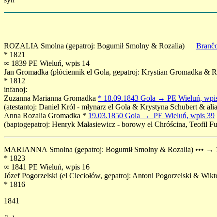
ROZALIA Smolna (gepatroj: Bogumił Smolny & Rozalia)
Branĉ
* 1821
∞ 1839 PE Wieluń, wpis 14
Jan Gromadka (płóciennik el Gola, gepatroj: Krystian Gromadka & R
* 1812
infanoj:
Zuzanna Marianna Gromadka
* 18.09.1843 Gola → PE Wieluń, wpi
(atestantoj: Daniel Król - młynarz el Gola & Krystyna Schubert & alia
Anna Rozalia Gromadka *
19.03.1850 Gola → PE Wieluń, wpis 39
(baptogepatroj: Henryk Małasiewicz - borowy el Chróścina, Teofil 
MARIANNA Smolna (gepatroj: Bogumił Smolny & Rozalia) ••• →
* 1823
∞ 1841 PE Wieluń, wpis 16
Józef Pogorzelski (el Cieciołów, gepatroj: Antoni Pogorzelski & Wikt
* 1816
1841