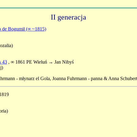
II generacja
o de Bogumił (∞ ~1815)
ozalia)
s 43
, ∞ 1861 PE Wieluń → Jan Nibyś
j)
Fuhrmann - młynarz el Gola, Joanna Fuhrmann - panna & Anna Schubert
 1819
oria)