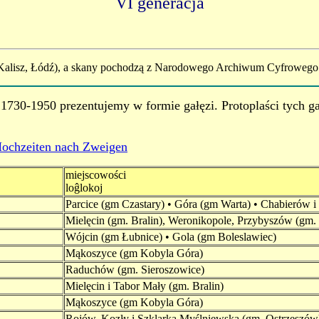
VI generacja
Kalisz, Łódź), a skany pochodzą z Narodowego Archiwum Cyfrowego
1730-1950 prezentujemy w formie gałęzi. Protoplaści tych ga
 Hochzeiten nach Zweigen
miejscowości
loĝlokoj
Parcice (gm Czastary) • Góra (gm Warta) • Chabierów i
Mielęcin (gm. Bralin), Weronikopole, Przybyszów (gm
Wójcin (gm Łubnice) • Gola (gm Boleslawiec)
Mąkoszyce (gm Kobyla Góra)
Raduchów (gm. Sieroszowice)
Mielęcin i Tabor Mały (gm. Bralin)
Mąkoszyce (gm Kobyla Góra)
Rojów, Kozły i Szklarka Myślniewska (gm. Ostrzeszó