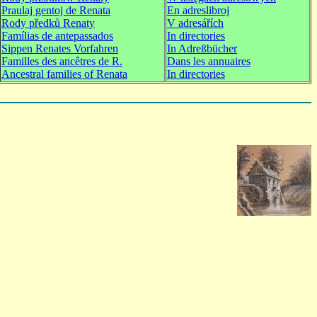
Praulaj gentoj de Renata
En adreslibroj
Rody předků Renaty
V adresářích
Famílias de antepassados
In directories
Sippen Renates Vorfahren
In Adreßbücher
Familles des ancêtres de R.
Dans les annuaires
Ancestral families of Renata
In directories