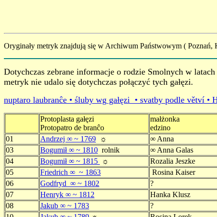
Oryginały metryk znajdują się w Archiwum Państwowym ( Poznań, 
Dotychczas zebrane informacje o rodzie Smolnych w latach 
metryk nie udalo się dotychczas połączyć tych gałęzi.
nuptaro laubranĉe • śluby wg gałęzi • svatby podle větví •
Protoplasta gałęzi
małżonka
Protopatro de branĉo
edzino
01
Andrzej ∞ ~ 1769
☼
∞ Anna
03
Bogumił ∞ ~ 1810
rolnik
∞ Anna Galas
04
Bogumił ∞ ~ 1815
☼
Rozalia Jeszke
05
Friedrich ∞ ~ 1863
Rosina Kaiser
06
Godfryd ∞ ~ 1802
?
07
Henryk ∞ ~ 1812
Hanka Klusz
08
Jakub ∞ ~ 1783
?
10
Jakub ∞ ~ 1789
☼
Rosina Lorek