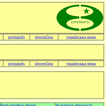
português
slovenčina
українська мова
português
slovenčina
українська мова
Rody przodków Renaty
W księgach adresowych